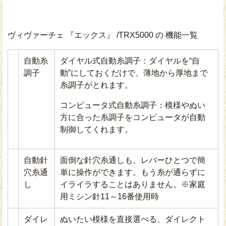
ヴィヴァーチェ 『エックス』 /TRX5000 の 機能一覧
自動糸
ダイヤル式自動糸調子：ダイヤルを“自
調子
動”にしておくだけで、薄地から厚地まで
糸調子がとれます。
コンピュータ式自動糸調子：模様やぬい
方に合った糸調子をコンピュータが自動
制御してくれます。
自動針
面倒な針穴糸通しも、レバーひとつで簡
穴糸通
単に操作ができます。もう糸が通らずに
し
イライラすることはありません。※家庭
用ミシン針11～16番使用時
ダイレ
ぬいたい模様を直接選べる、ダイレクト