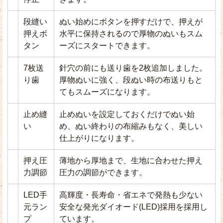
段縫い
ぬい始めにボタンを押すだけで、押えが
押えボ
水平に保持されるので厚物のぬいもスム
タン
ーズにスタートできます。
7枚送
針穴の前にも送り歯を2枚追加しました。
り歯
厚物ぬいに強く、段ぬい時の布送りもと
てもスムーズになります。
止め縫
止めぬいを設定しておくだけでぬい始
い
め、ぬい終わりの布縮みもなく、美しい
仕上がりになります。
押え圧
薄地から厚地まで、生地に合わせた押え
力調節
圧力の調節ができます。
LED手
高輝度・長寿命・省エネで発熱も少ない
元ラン
安全な発光ダイオード(LED)採用を採用し
プ
ています。