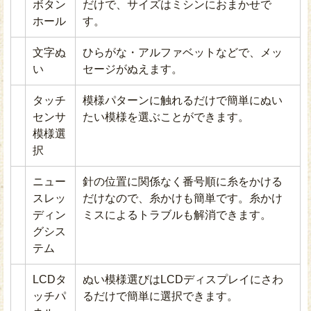
ボタン
だけで、サイズはミシンにおまかせで
ホール
す。
文字ぬ
ひらがな・アルファベットなどで、メッ
い
セージがぬえます。
タッチ
模様パターンに触れるだけで簡単にぬい
センサ
たい模様を選ぶことができます。
模様選
択
ニュー
針の位置に関係なく番号順に糸をかける
スレッ
だけなので、糸かけも簡単です。糸かけ
ディン
ミスによるトラブルも解消できます。
グシス
テム
LCDタ
ぬい模様選びはLCDディスプレイにさわ
ッチパ
るだけで簡単に選択できます。