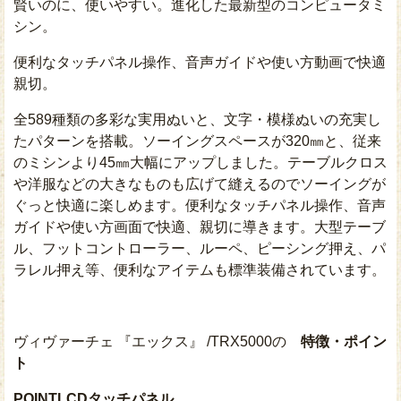
賢いのに、使いやすい。進化した最新型のコンピュータミ
シン。
便利なタッチパネル操作、音声ガイドや使い方動画で快適
親切。
全589種類の多彩な実用ぬいと、文字・模様ぬいの充実し
たパターンを搭載。ソーイングスペースが320㎜と、従来
のミシンより45㎜大幅にアップしました。テーブルクロス
や洋服などの大きなものも広げて縫えるのでソーイングが
ぐっと快適に楽しめます。便利なタッチパネル操作、音声
ガイドや使い方画面で快適、親切に導きます。大型テーブ
ル、フットコントローラー、ルーペ、ピーシング押え、パ
ラレル押え等、便利なアイテムも標準装備されています。
ヴィヴァーチェ 『エックス』 /TRX5000の
特徴・ポイン
ト
POINT
LCDタッチパネル