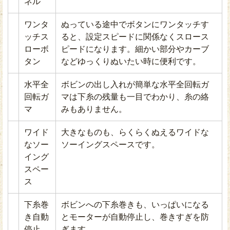
ネル
ワンタ
ぬっている途中でボタンにワンタッチす
ッチス
ると、設定スピードに関係なくスロース
ローボ
ピードになります。細かい部分やカーブ
タン
などゆっくりぬいたい時に便利です。
水平全
ボビンの出し入れが簡単な水平全回転ガ
回転ガ
マは下糸の残量も一目でわかり、糸の絡
マ
みもありません。
ワイド
大きなものも、らくらくぬえるワイドな
なソー
ソーイングスペースです。
イング
スペー
ス
下糸巻
ボビンへの下糸巻きも、いっぱいになる
き自動
とモーターが自動停止し、巻きすぎを防
停止
ぎます。