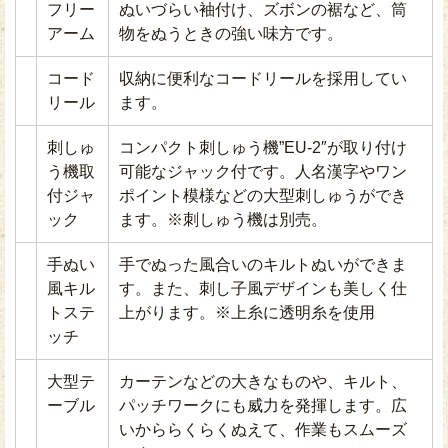
フリー
ぬいづらい袖付け、ズボンの裾など、筒
アーム
物をぬうときの強い味方です。
コード
収納に便利なコードリールを採用してい
リール
ます。
刺しゅ
コンパクト刺しゅう機”EU-2″が取り付け
う機取
可能なジャック付です。人名漢字やワン
付ジャ
ポイント模様などの大型刺しゅうができ
ック
ます。※刺しゅう機は別売。
手ぬい
手でぬった風合いのキルトぬいができま
風キル
す。また、刺し子風デザインも美しく仕
トステ
上がります。※上糸に透明糸を使用
ッチ
大型テ
カーテンなどの大きなものや、キルト、
ーブル
パッチワークにも威力を発揮します。広
いかららくらくぬえて、作業もスムーズ