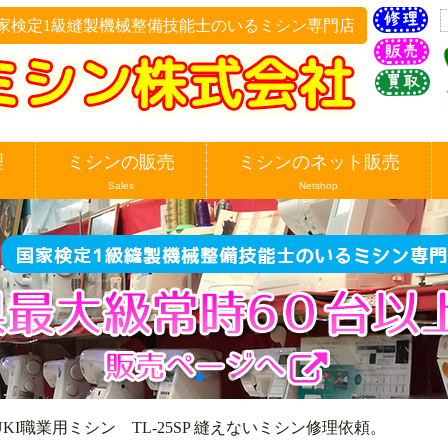
家検定1級縫製機械整備技能士のいるミシン専門店
理
ミシンの販売
ミシンのネット販売
Sales
Netshop
UKI職業用ミシン TL-25SP 縫えないミシン修理依頼。