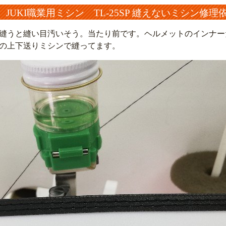
ws JUKI職業用ミシン TL-25SP 縫えないミシン修理
縫うと縫い目汚いそう。当たり前です。ヘルメットのインナー
の上下送りミシンで縫ってます。