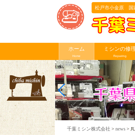
松戸市小金原 国
ホーム
ミシンの修
Home
Repairing
千葉ミシン株式会社
>
news
>
J