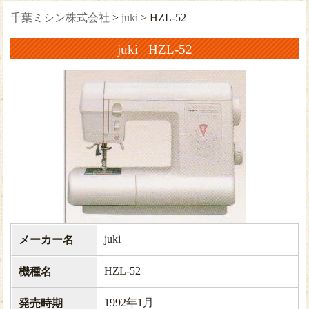
千葉ミシン株式会社
>
juki
>
HZL-52
juki HZL-52
juki
メーカー名
HZL-52
機種名
1992年1月
発売時期