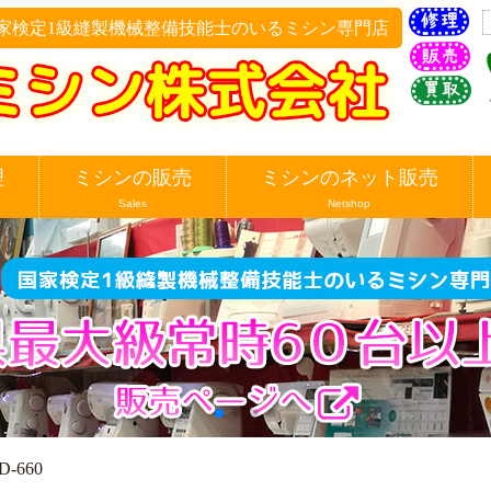
家検定1級縫製機械整備技能士のいるミシン専門店
理
ミシンの販売
ミシンのネット販売
Sales
Netshop
D-660