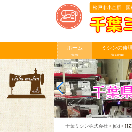
松戸市小金原 国
ホーム
ミシンの修
Home
Repairing
千葉ミシン株式会社
>
juki
>
HZ