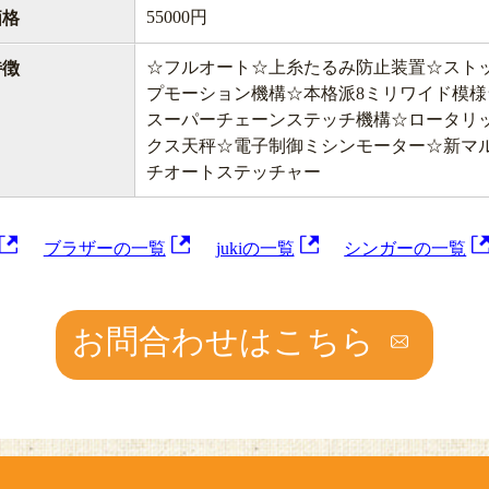
55000円
価格
☆フルオート☆上糸たるみ防止装置☆スト
特徴
プモーション機構☆本格派8ミリワイド模様
スーパーチェーンステッチ機構☆ロータリ
クス天秤☆電子制御ミシンモーター☆新マ
チオートステッチャー
ブラザーの一覧
jukiの一覧
シンガーの一覧
お問合わせはこちら