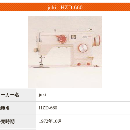
juki HZD-660
juki
メーカー名
HZD-660
機種名
1972年10月
発売時期