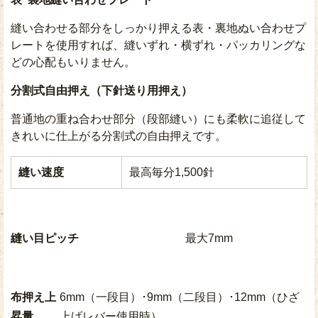
縫い合わせる部分をしっかり押える表・裏地ぬい合わせプ
レートを使用すれば、縫いずれ・横ずれ・パッカリングな
どの心配もいりません。
分割式自由押え（下針送り用押え）
普通地の重ね合わせ部分（段部縫い）にも柔軟に追従して
きれいに仕上がる分割式の自由押えです。
縫い速度
最高毎分1,500針
縫い目ピッチ
最大7mm
布押え上
6mm（一段目）･9mm（二段目）･12mm（ひざ
昇量
上げレバー使用時）