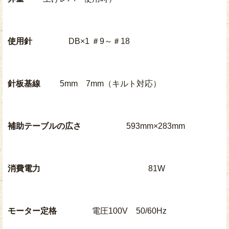
使用針
DB×1 ＃9～＃18
針板基線
5mm 7mm（キルト対応）
補助テーブルの広さ
593mm×283mm
消費電力
81W
モーター定格
電圧100V 50/60Hz