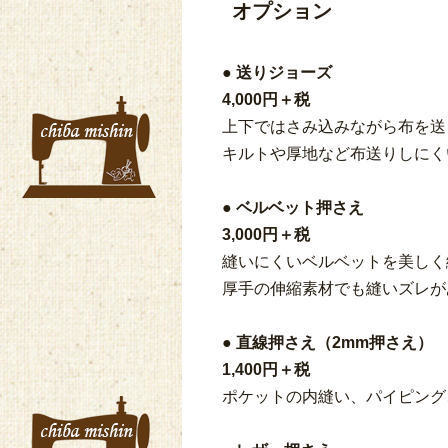
オプション
● 送りジョーズ
4,000円＋税
上下ではさみ込みながら布を送
キルトや厚地など布送りしにく
● ベルベット押さえ
3,000円＋税
縫いにくいベルベットを美しく
厚手の伸縮素材でも縫いズレが
● 直線押さえ（2mm押さえ）
1,400円＋税
ポケットの内縫い、パイピング