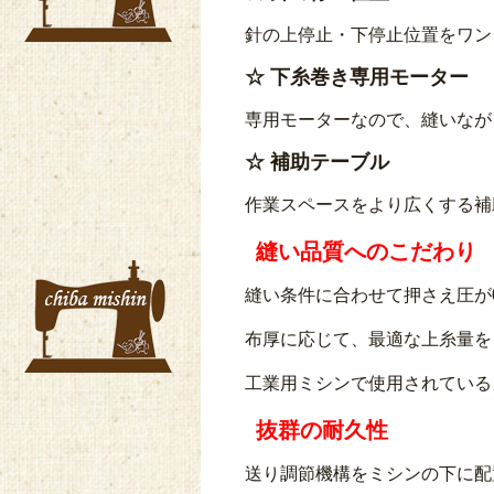
針の上停止・下停止位置をワン
☆
下糸巻き専用モーター
専用モーターなので、縫いなが
☆
補助テーブル
作業スペースをより広くする補
縫い品質へのこだわり
縫い条件に合わせて押さえ圧が0
布厚に応じて、最適な上糸量を
工業用ミシンで使用されている
抜群の耐久性
送り調節機構をミシンの下に配