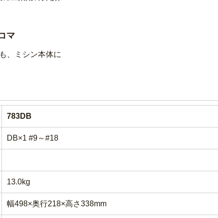
コマ
も、ミシン本体に
783DB
DB×1 #9～#18
13.0kg
幅498×奥行218×高さ338mm