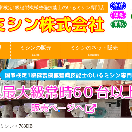
家検定1級縫製機械整備技能士のいるミシン専門店
理
ミシンの販売
ミシンのネット販売
Sales
Netshop
ミシン
>
783DB