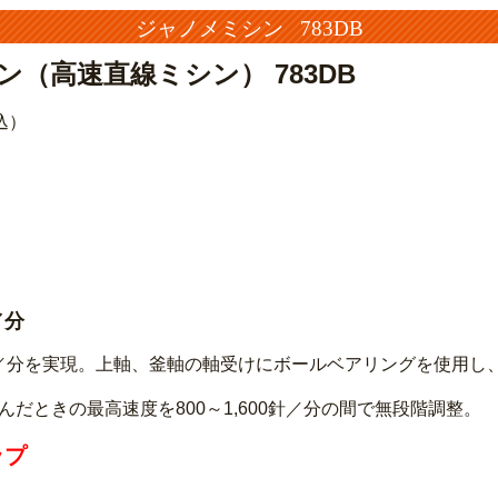
ジャノメミシン 783DB
（高速直線ミシン） 783DB
込）
／分
0針／分を実現。上軸、釜軸の軸受けにボールベアリングを使用し
だときの最高速度を800～1,600針／分の間で無段階調整。
ップ