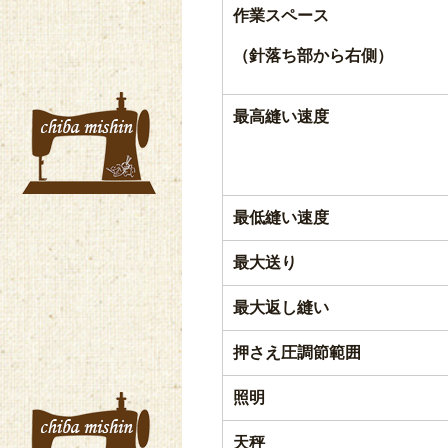
作業スペース
（針落ち部から右側）
最高縫い速度
最低縫い速度
最大送り
最大返し縫い
押さえ圧調節範囲
照明
天秤