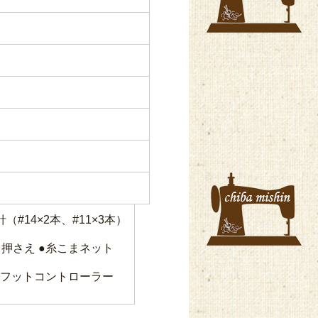
（#14×2本、#11×3本）
ま押さえ ●糸こまネット
大型フットコントローラー