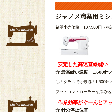
ジャノメ職業用ミシン
希望小売価格 137,500円（税
安定した高速直線縫い
☆ 最高縫い速度 1,600針
このクラスでは最速の1,60
フットコントローラーを踏み込ん
作業効率がぐーんとア
☆
針の停止位置