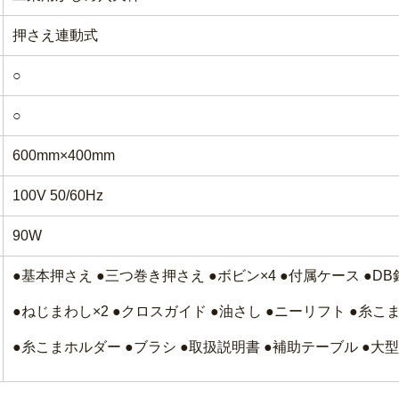
押さえ連動式
○
○
600mm×400mm
100V 50/60Hz
90W
●基本押さえ ●三つ巻き押さえ ●ボビン×4 ●付属ケース ●DB針
●ねじまわし×2 ●クロスガイド ●油さし ●ニーリフト ●糸こ
●糸こまホルダー ●ブラシ ●取扱説明書 ●補助テーブル ●