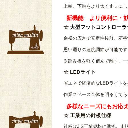
上軸、下軸をより太く丈夫にし
新機能 より便利に・
☆
大型フットコントローラ
余裕の広さで安定性抜群。応答
思い通りの速度調節が可能です
※踏み板を軽く踏んで離す、一
☆
LEDライト
省エネで経済的なLEDライト
作業スペース全体を明るくてら
多様なニーズにもお応
☆
工業用の針板仕様
針板はJIS工業規格に準拠。市