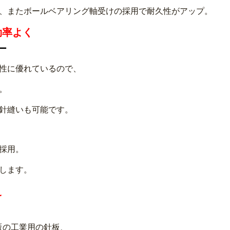
、またボールベアリング軸受けの採用で耐久性がアップ。
効率よく
ー
性に優れているので、
。
針縫いも可能です。
を採用。
します。
え
販の工業用の針板、