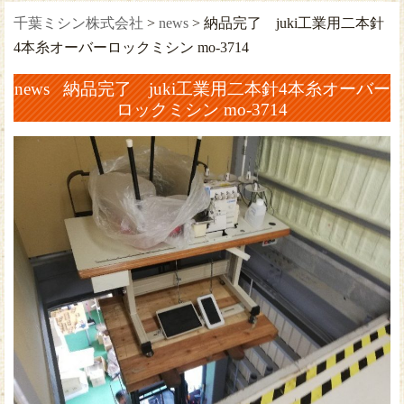
千葉ミシン株式会社
>
news
>
納品完了 juki工業用二本針
4本糸オーバーロックミシン mo-3714
news 納品完了 juki工業用二本針4本糸オーバー
ロックミシン mo-3714