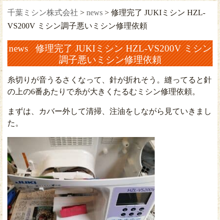
千葉ミシン株式会社
>
news
>
修理完了 JUKIミシン HZL-
VS200V ミシン調子悪いミシン修理依頼
news 修理完了 JUKIミシン HZL-VS200V ミシン
調子悪いミシン修理依頼
糸切りが音うるさくなって、針が折れそう。縫ってると針
の上の6番あたりで糸が大きくたるむミシン修理依頼。
まずは、カバー外して清掃、注油をしながら見ていきまし
た。