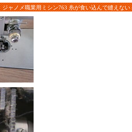
完了 ジャノメ職業用ミシン763 糸が食い込んで縫えな