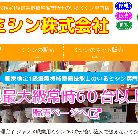
家検定1級縫製機械整備技能士のいるミシン専門店
理
ミシンの販売
ミシンのネット販売
Sales
Netshop
理完了 ジャノメ職業用ミシン763 糸が食い込んで縫えないミ