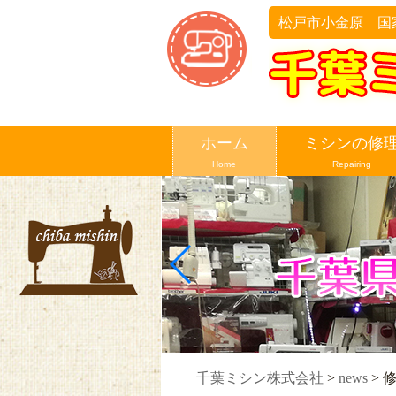
松戸市小金原 国
ホーム
ミシンの修
Home
Repairing
千葉ミシン株式会社
>
news
>
修