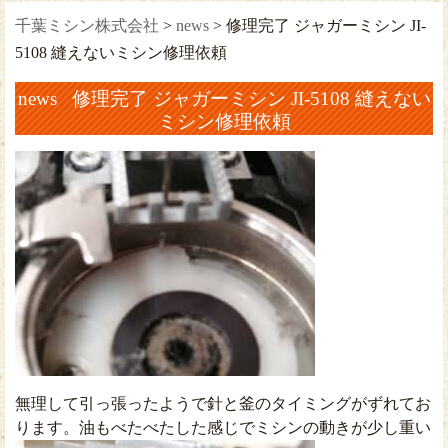
千葉ミシン株式会社
>
news
>
修理完了 ジャガーミシン JI-
5108 縫えないミシン修理依頼
news 修理完了 ジャガーミシン JI-5108 縫えない
ミシン修理依頼
無理して引っ張ったようで針と釜のタイミングがずれてお
ります。油もべたべたした感じでミシンの動きが少し重い