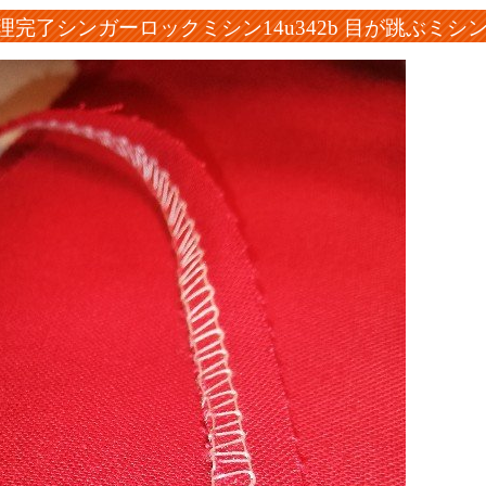
 修理完了シンガーロックミシン14u342b 目が跳ぶミシ