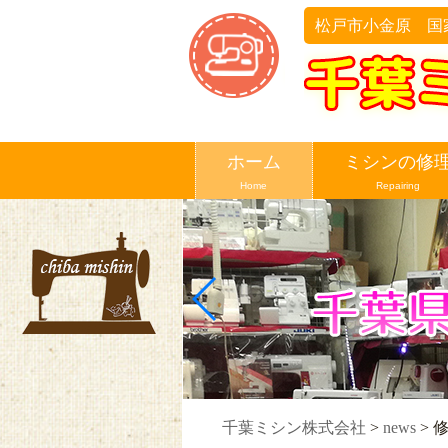
松戸市小金原 国
ホーム
ミシンの修
Home
Repairing
千葉ミシン株式会社
>
news
>
修