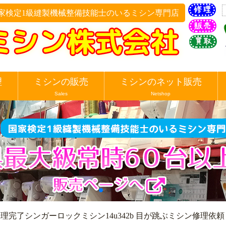
家検定1級縫製機械整備技能士のいるミシン専門店
理
ミシンの販売
ミシンのネット販売
Sales
Netshop
理完了シンガーロックミシン14u342b 目が跳ぶミシン修理依頼