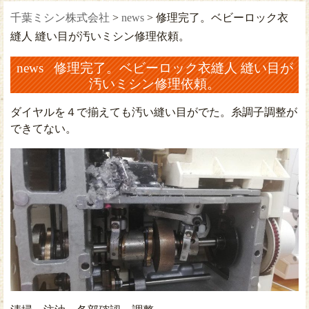
千葉ミシン株式会社
>
news
>
修理完了。ベビーロック衣
縫人 縫い目が汚いミシン修理依頼。
news 修理完了。ベビーロック衣縫人 縫い目が
汚いミシン修理依頼。
ダイヤルを４で揃えても汚い縫い目がでた。糸調子調整が
できてない。