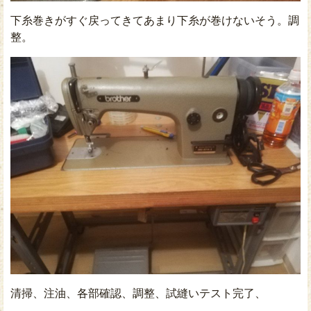
下糸巻きがすぐ戻ってきてあまり下糸が巻けないそう。調
整。
清掃、注油、各部確認、調整、試縫いテスト完了、