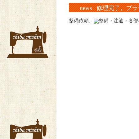
news 修理完了。ブラ
整備依頼。
整備・注油・各部