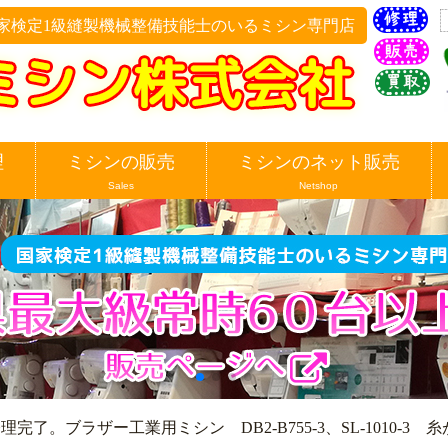
家検定1級縫製機械整備技能士のいるミシン専門店
理
ミシンの販売
ミシンのネット販売
Sales
Netshop
理完了。ブラザー工業用ミシン DB2-B755-3、SL-1010-