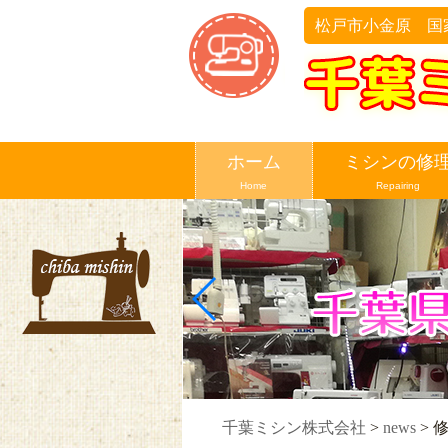
松戸市小金原 国
ホーム
ミシンの修
Home
Repairing
千葉ミシン株式会社
>
news
>
修