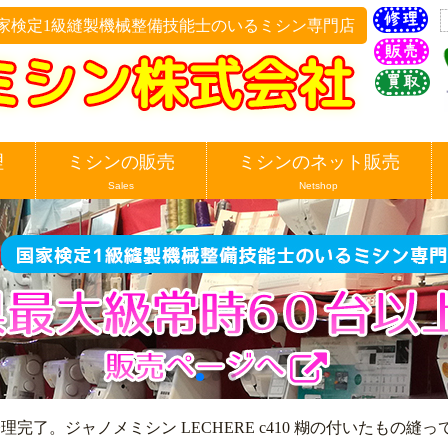
家検定1級縫製機械整備技能士のいるミシン専門店
理
ミシンの販売
ミシンのネット販売
Sales
Netshop
理完了。ジャノメミシン LECHERE c410 糊の付いたもの