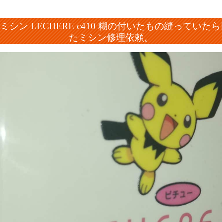
ミシン LECHERE c410 糊の付いたもの縫って
たミシン修理依頼。