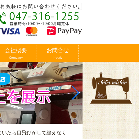
会社概要
お問合せ
Company
Inquriy
縫っていたら目飛びがして縫えなく