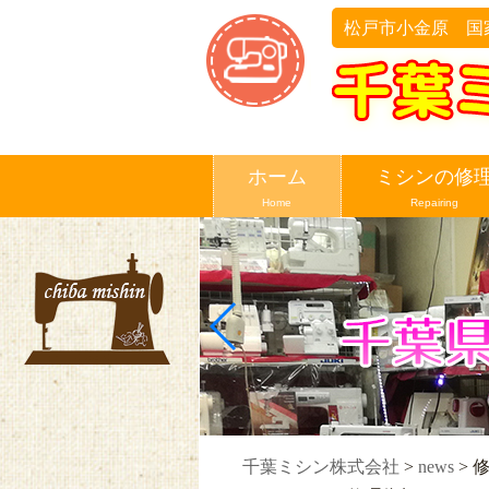
松戸市小金原 国
ホーム
ミシンの修
Home
Repairing
千葉ミシン株式会社
>
news
>
修