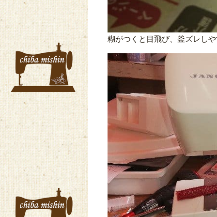
糊がつくと目飛び、釜ズレしや