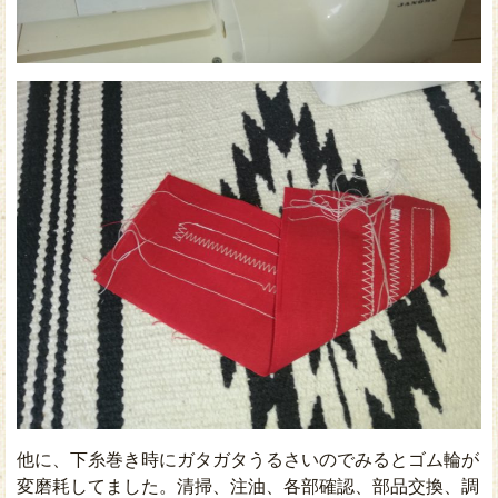
他に、下糸巻き時にガタガタうるさいのでみるとゴム輪が
変磨耗してました。清掃、注油、各部確認、部品交換、調