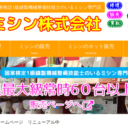
家検定1級縫製機械整備技能士のいるミシン専門店
理
ミシンの販売
ミシンのネット販売
Sales
Netshop
ホームページ リニューアル中