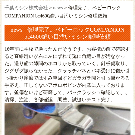
千葉ミシン株式会社
>
news
>
修理完了。ベビーロック
COMPANION bc4600縫い目汚いミシン修理依頼
news 修理完了。ベビーロックCOMPANION
bc4600縫い目汚いミシン修理依頼
16年前に学校で勝ったんだそうです。お客様の前で確認す
ると直線縫いが右に左にずれて兎に角縫い目が汚なかっ
た。送り歯の隙間のホコリから取っていく。針板傷取り、
ジグザグ振らなかった、クラッチバネとバネ受けに傷か引
っ掛かり摩擦ではずみ車回すどガラガラ間と引っ掛かるる
手応え、正しくないアポロボビンが内窯に入っておりま
す。釜傷ないけど研磨して、バックラッシュ確認して、、
清掃、注油、各部確認、調整、試縫いテスト完了。